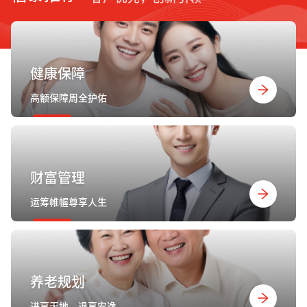
健康保障
高额保障周全护佑
财富管理
运筹帷幄尊享人生
养老规划
进享天地，退享安逸