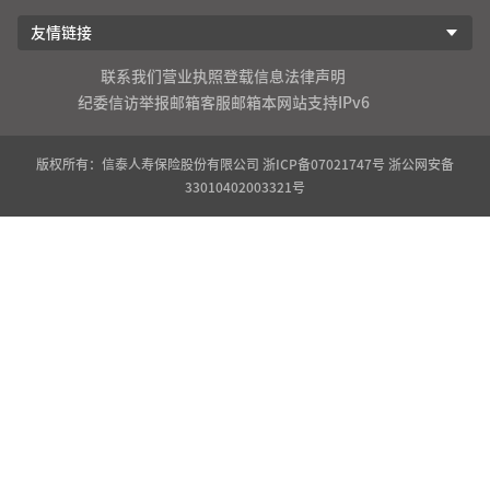
友情链接
联系我们
营业执照登载信息
法律声明
纪委信访举报邮箱
客服邮箱
本网站支持IPv6
版权所有：信泰人寿保险股份有限公司
浙ICP备07021747号
浙公网安备
33010402003321号