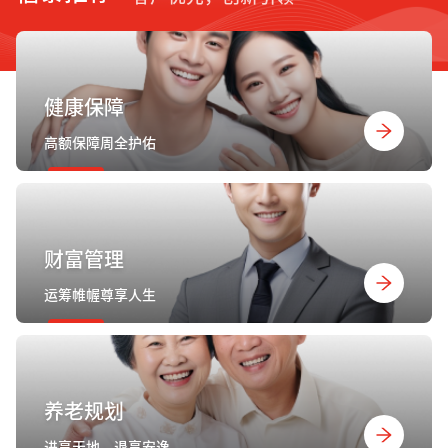
健康保障
高额保障周全护佑
财富管理
运筹帷幄尊享人生
养老规划
进享天地，退享安逸