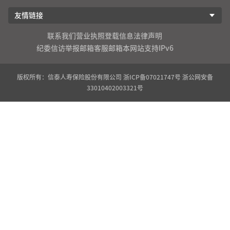
友情链接
联系我们
营业执照登载信息
法律声明
纪委信访举报邮箱
客服邮箱
本网站支持IPv6
版权所有：信泰人寿保险股份有限公司
浙ICP备07021747号
浙公网安备
33010402003321号