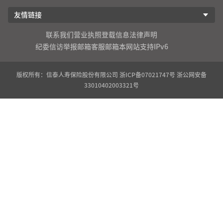
友情链接
联系我们
营业执照登载信息
法律声明
纪委信访举报邮箱
客服邮箱
本网站支持IPv6
版权所有：信泰人寿保险股份有限公司
浙ICP备07021747号
浙公网安备
33010402003321号