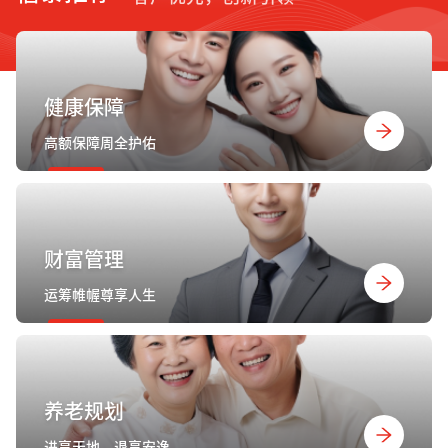
健康保障
高额保障周全护佑
财富管理
运筹帷幄尊享人生
养老规划
进享天地，退享安逸