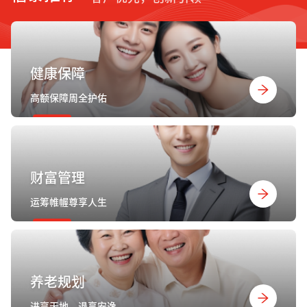
健康保障
高额保障周全护佑
财富管理
运筹帷幄尊享人生
养老规划
进享天地，退享安逸