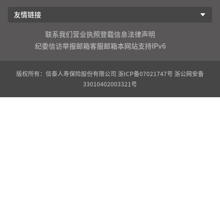
友情链接
联系我们
营业执照登载信息
法律声明
纪委信访举报邮箱
客服邮箱
本网站支持IPv6
版权所有：信泰人寿保险股份有限公司
浙ICP备07021747号
浙公网安备
33010402003321号