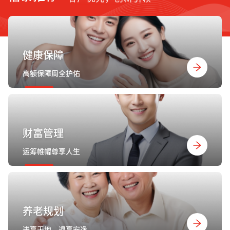
健康保障
高额保障周全护佑
财富管理
运筹帷幄尊享人生
养老规划
进享天地，退享安逸