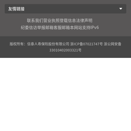
友情链接
联系我们
营业执照登载信息
法律声明
纪委信访举报邮箱
客服邮箱
本网站支持IPv6
版权所有：信泰人寿保险股份有限公司
浙ICP备07021747号
浙公网安备
33010402003321号