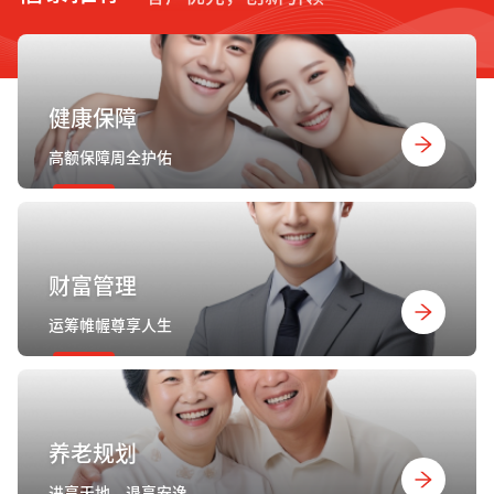
健康保障
高额保障周全护佑
财富管理
运筹帷幄尊享人生
养老规划
进享天地，退享安逸