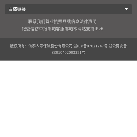
友情链接
联系我们
营业执照登载信息
法律声明
纪委信访举报邮箱
客服邮箱
本网站支持IPv6
版权所有：信泰人寿保险股份有限公司
浙ICP备07021747号
浙公网安备
33010402003321号