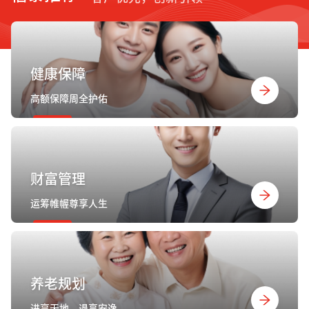
健康保障
高额保障周全护佑
财富管理
运筹帷幄尊享人生
养老规划
进享天地，退享安逸