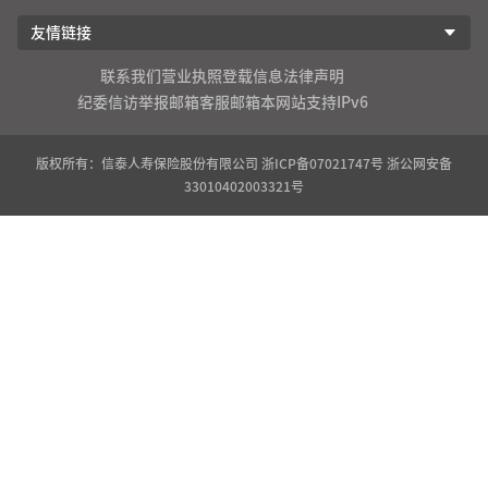
友情链接
联系我们
营业执照登载信息
法律声明
纪委信访举报邮箱
客服邮箱
本网站支持IPv6
版权所有：信泰人寿保险股份有限公司
浙ICP备07021747号
浙公网安备
33010402003321号