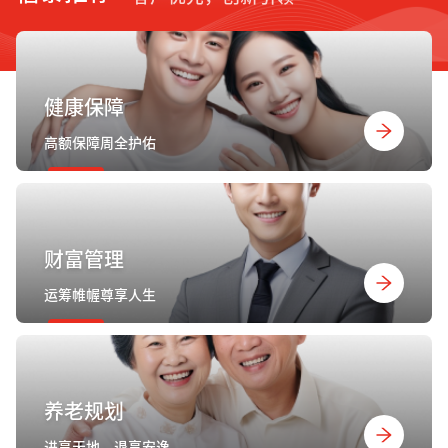
健康保障
高额保障周全护佑
财富管理
运筹帷幄尊享人生
养老规划
进享天地，退享安逸