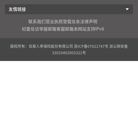
友情链接
联系我们
营业执照登载信息
法律声明
纪委信访举报邮箱
客服邮箱
本网站支持IPv6
版权所有：信泰人寿保险股份有限公司
浙ICP备07021747号
浙公网安备
33010402003321号