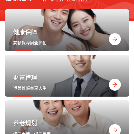
健康保障
高额保障周全护佑
财富管理
运筹帷幄尊享人生
养老规划
进享天地，退享安逸