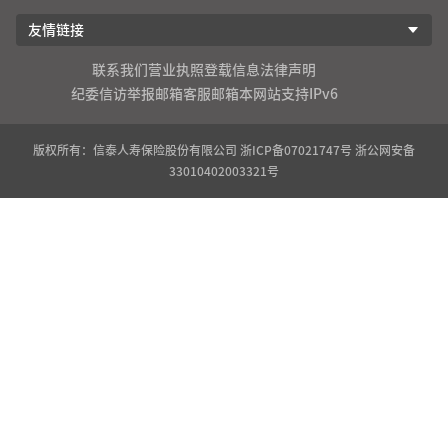
友情链接
联系我们
营业执照登载信息
法律声明
纪委信访举报邮箱
客服邮箱
本网站支持IPv6
版权所有：信泰人寿保险股份有限公司
浙ICP备07021747号
浙公网安备
33010402003321号