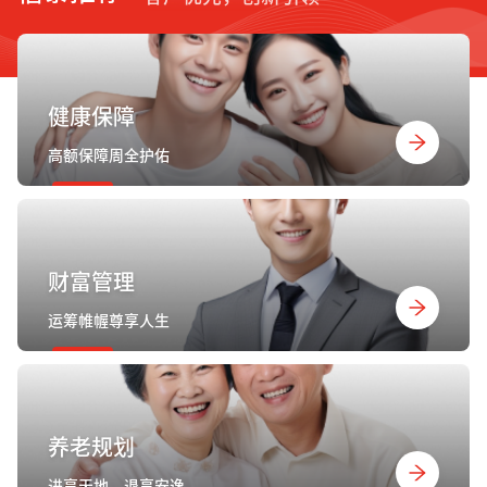
健康保障
高额保障周全护佑
财富管理
运筹帷幄尊享人生
养老规划
进享天地，退享安逸