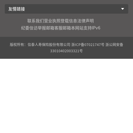
友情链接
联系我们
营业执照登载信息
法律声明
纪委信访举报邮箱
客服邮箱
本网站支持IPv6
版权所有：信泰人寿保险股份有限公司
浙ICP备07021747号
浙公网安备
33010402003321号