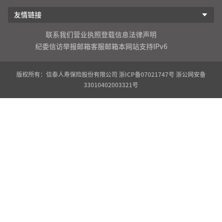
友情链接
联系我们
营业执照登载信息
法律声明
纪委信访举报邮箱
客服邮箱
本网站支持IPv6
版权所有：信泰人寿保险股份有限公司
浙ICP备07021747号
浙公网安备
33010402003321号