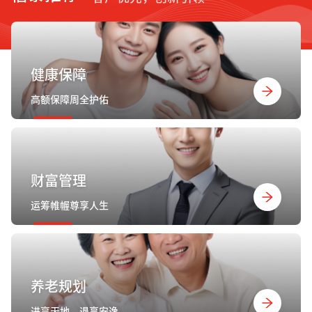
健康保障
高额保障周全护佑
财富管理
运筹帷幄尊享人生
养老规划
进享天地，退享安逸