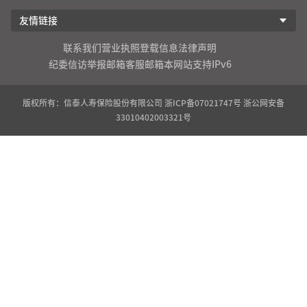
友情链接
联系我们
营业执照登载信息
法律声明
纪委信访举报邮箱
客服邮箱
本网站支持IPv6
版权所有：信泰人寿保险股份有限公司
浙ICP备07021747号
浙公网安备
33010402003321号