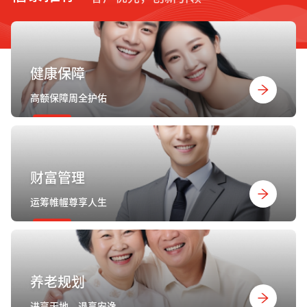
健康保障
高额保障周全护佑
财富管理
运筹帷幄尊享人生
养老规划
进享天地，退享安逸