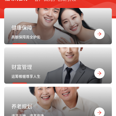
健康保障
高额保障周全护佑
财富管理
运筹帷幄尊享人生
养老规划
进享天地，退享安逸