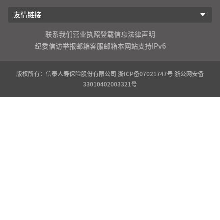
友情链接
联系我们
营业执照登载信息
法律声明
纪委信访举报邮箱
客服邮箱
本网站支持IPv6
版权所有：信泰人寿保险股份有限公司
浙ICP备07021747号
浙公网安备
33010402003321号