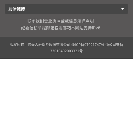
友情链接
联系我们
营业执照登载信息
法律声明
纪委信访举报邮箱
客服邮箱
本网站支持IPv6
版权所有：信泰人寿保险股份有限公司
浙ICP备07021747号
浙公网安备
33010402003321号