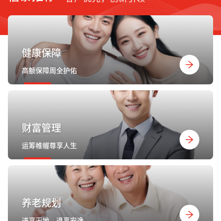
健康保障
高额保障周全护佑
财富管理
运筹帷幄尊享人生
养老规划
进享天地，退享安逸