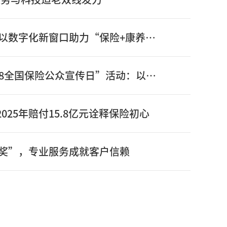
信泰保险新版官网正式上线：以数字化新窗口助力“保险+康养”高质量发展
信泰保险全面启动2026年“7.8全国保险公众宣传日”活动：以奋进姿态书写“十五五”开局之年保险答卷
025年赔付15.8亿元诠释保险初心
奖”，专业服务成就客户信赖