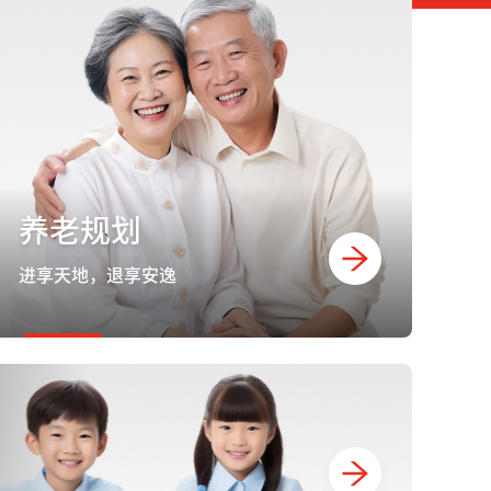
养老规划
进享天地，退享安逸