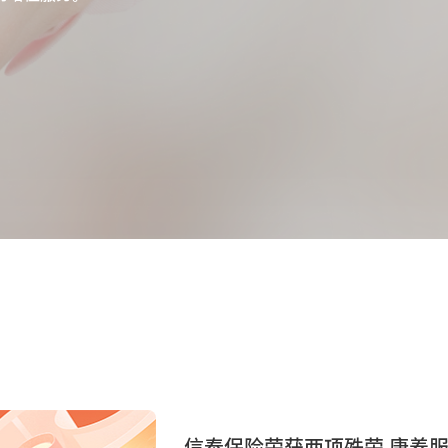
信泰保险荣获两项殊荣 康养