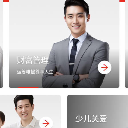
财富管理
运筹帷幄尊享人生
少儿关爱