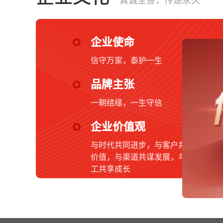
真诚至善，传递永久
企业使命
信守万家，泰护一生
品牌主张
一朝结缘，一生守信
企业价值观
与时代共同进步，与客户共创
价值，与渠道共谋发展，与员
工共享成长