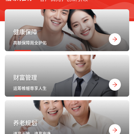
健康保障
高额保障周全护佑
财富管理
运筹帷幄尊享人生
养老规划
进享天地，退享安逸