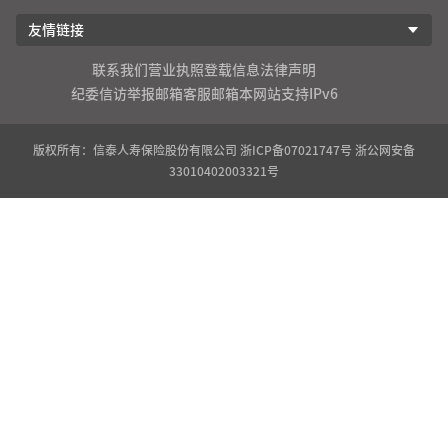
友情链接
联系我们
营业执照登载信息
法律声明
纪委信访举报邮箱
客服邮箱
本网站支持IPv6
版权所有：信泰人寿保险股份有限公司
浙ICP备07021747号
浙公网安备
33010402003321号