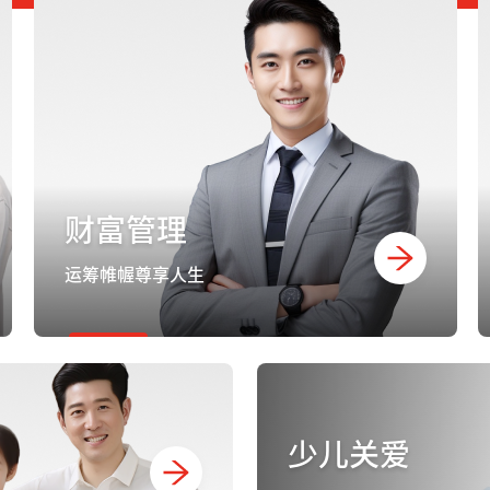
财富管理
运筹帷幄尊享人生
少儿关爱