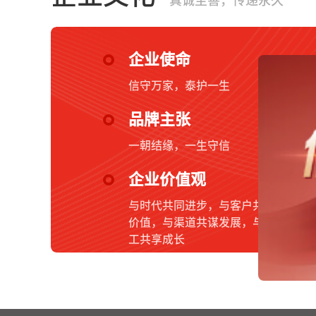
真诚至善，传递永久
企业使命
信守万家，泰护一生
品牌主张
一朝结缘，一生守信
企业价值观
与时代共同进步，与客户共创
价值，与渠道共谋发展，与员
工共享成长