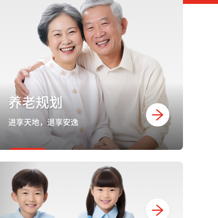
养老规划
进享天地，退享安逸