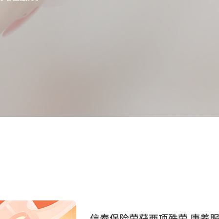
信泰保险荣获两项殊荣 康养