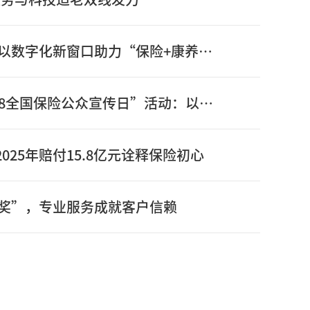
信泰保险新版官网正式上线：以数字化新窗口助力“保险+康养”高质量发展
信泰保险全面启动2026年“7.8全国保险公众宣传日”活动：以奋进姿态书写“十五五”开局之年保险答卷
025年赔付15.8亿元诠释保险初心
奖”，专业服务成就客户信赖