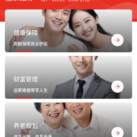
健康保障
高额保障周全护佑
财富管理
运筹帷幄尊享人生
养老规划
进享天地，退享安逸