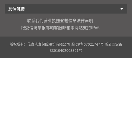
友情链接
联系我们
营业执照登载信息
法律声明
纪委信访举报邮箱
客服邮箱
本网站支持IPv6
版权所有：信泰人寿保险股份有限公司
浙ICP备07021747号
浙公网安备
33010402003321号