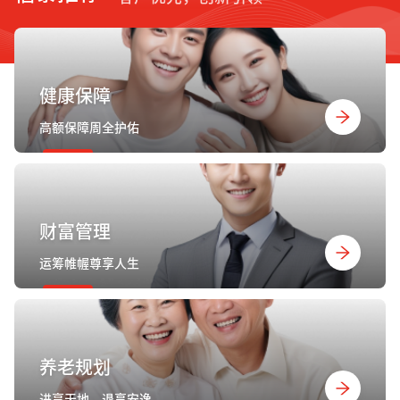
健康保障
高额保障周全护佑
财富管理
运筹帷幄尊享人生
养老规划
进享天地，退享安逸