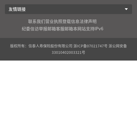
友情链接
联系我们
营业执照登载信息
法律声明
纪委信访举报邮箱
客服邮箱
本网站支持IPv6
版权所有：信泰人寿保险股份有限公司
浙ICP备07021747号
浙公网安备
33010402003321号