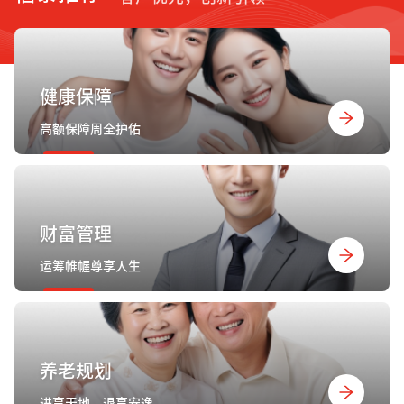
健康保障
高额保障周全护佑
财富管理
运筹帷幄尊享人生
养老规划
进享天地，退享安逸