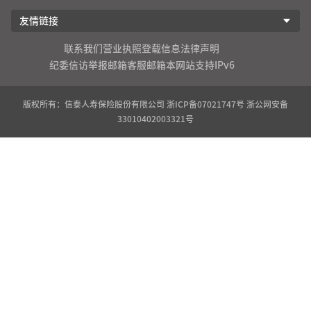
友情链接
联系我们
营业执照登载信息
法律声明
纪委信访举报邮箱
客服邮箱
本网站支持IPv6
版权所有：信泰人寿保险股份有限公司
浙ICP备07021747号
浙公网安备
33010402003321号