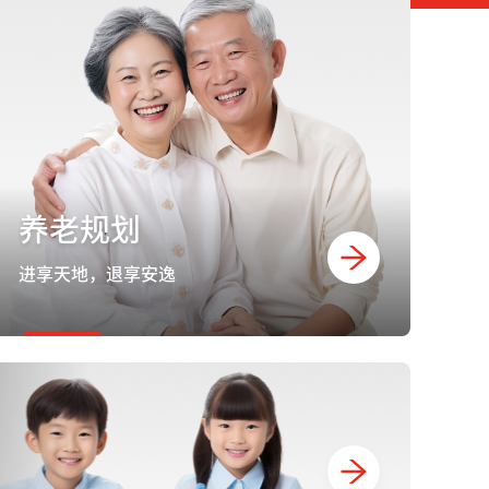
养老规划
进享天地，退享安逸