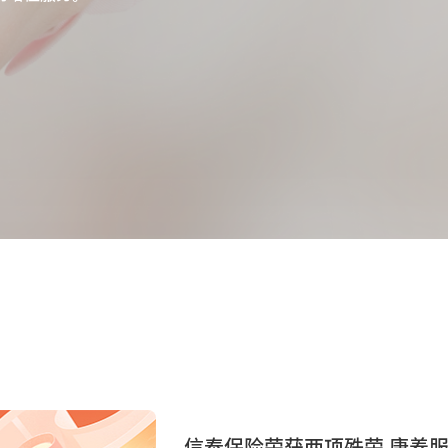
信泰保险荣获两项殊荣 康养