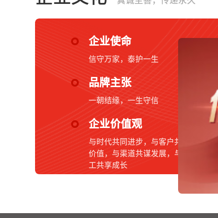
真诚至善，传递永久
企业使命
信守万家，泰护一生
品牌主张
一朝结缘，一生守信
企业价值观
与时代共同进步，与客户共创
价值，与渠道共谋发展，与员
工共享成长