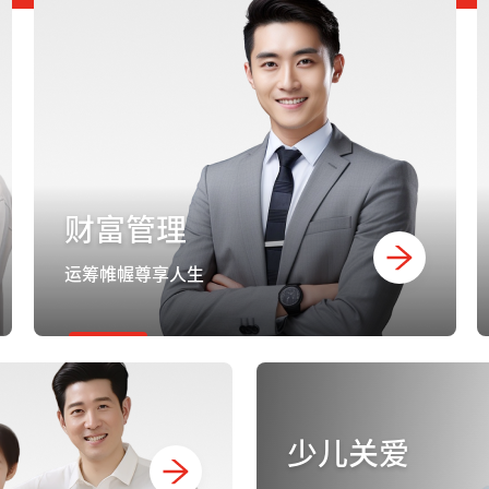
财富管理
运筹帷幄尊享人生
少儿关爱