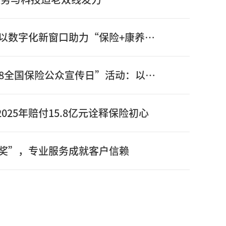
信泰保险新版官网正式上线：以数字化新窗口助力“保险+康养”高质量发展
信泰保险全面启动2026年“7.8全国保险公众宣传日”活动：以奋进姿态书写“十五五”开局之年保险答卷
025年赔付15.8亿元诠释保险初心
奖”，专业服务成就客户信赖