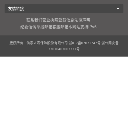
友情链接
联系我们
营业执照登载信息
法律声明
纪委信访举报邮箱
客服邮箱
本网站支持IPv6
版权所有：信泰人寿保险股份有限公司
浙ICP备07021747号
浙公网安备
33010402003321号