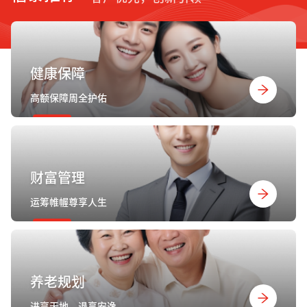
健康保障
高额保障周全护佑
财富管理
运筹帷幄尊享人生
养老规划
进享天地，退享安逸