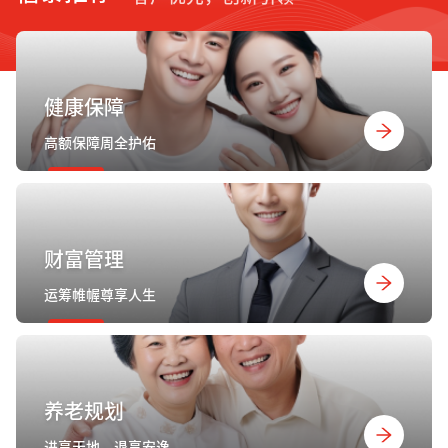
健康保障
高额保障周全护佑
财富管理
运筹帷幄尊享人生
养老规划
进享天地，退享安逸