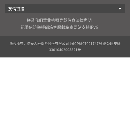
友情链接
联系我们
营业执照登载信息
法律声明
纪委信访举报邮箱
客服邮箱
本网站支持IPv6
版权所有：信泰人寿保险股份有限公司
浙ICP备07021747号
浙公网安备
33010402003321号