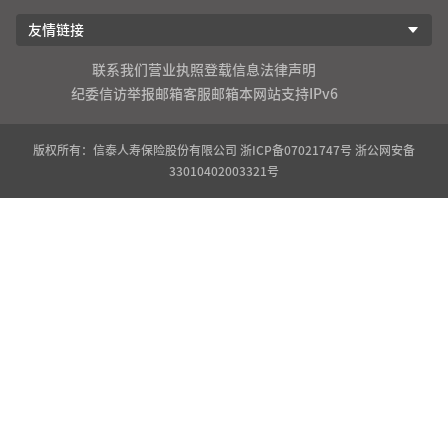
友情链接
联系我们
营业执照登载信息
法律声明
纪委信访举报邮箱
客服邮箱
本网站支持IPv6
版权所有：信泰人寿保险股份有限公司
浙ICP备07021747号
浙公网安备
33010402003321号