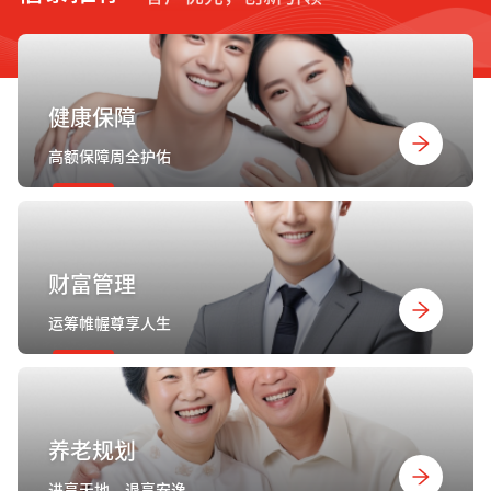
健康保障
高额保障周全护佑
财富管理
运筹帷幄尊享人生
养老规划
进享天地，退享安逸