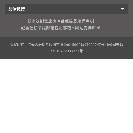
友情链接
联系我们
营业执照登载信息
法律声明
纪委信访举报邮箱
客服邮箱
本网站支持IPv6
版权所有：信泰人寿保险股份有限公司
浙ICP备07021747号
浙公网安备
33010402003321号