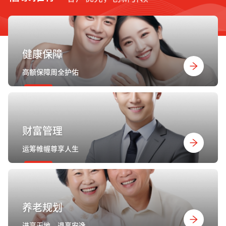
健康保障
高额保障周全护佑
财富管理
运筹帷幄尊享人生
养老规划
进享天地，退享安逸