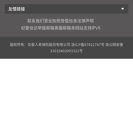
友情链接
联系我们
营业执照登载信息
法律声明
纪委信访举报邮箱
客服邮箱
本网站支持IPv6
版权所有：信泰人寿保险股份有限公司
浙ICP备07021747号
浙公网安备
33010402003321号