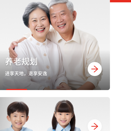
养老规划
进享天地，退享安逸