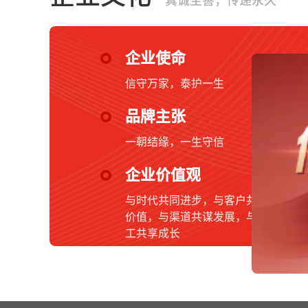
真诚至善，传递永久
企业使命
信守万家，泰护一生
品牌主张
一朝结缘，一生守信
企业价值观
与时代共同进步，与客户共创
价值，与渠道共谋发展，与员
工共享成长