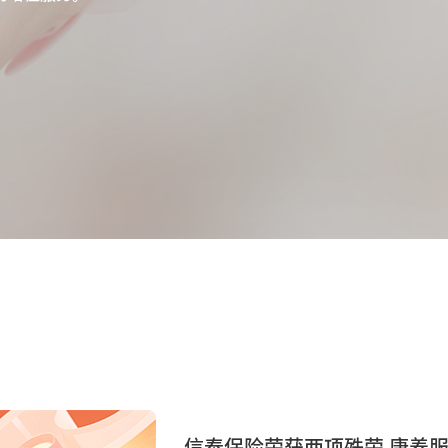
信泰保险荣获两项殊荣 康养