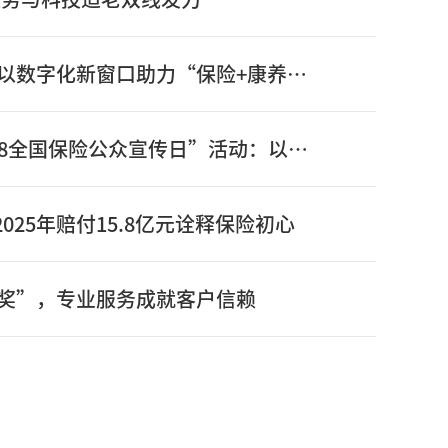
信泰保险新版官网正式上线：以数字化新窗口助力“保险+康养”高质量发展
信泰保险全面启动2026年“7.8全国保险公众宣传日”活动：以奋进姿态书写“十五五”开局之年保险答卷
025年赔付15.8亿元诠释保险初心
奖”，专业服务成就客户信赖