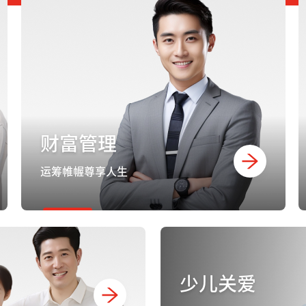
财富管理
运筹帷幄尊享人生
少儿关爱