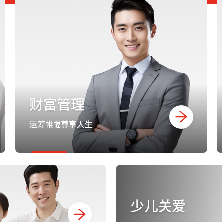
财富管理
运筹帷幄尊享人生
少儿关爱