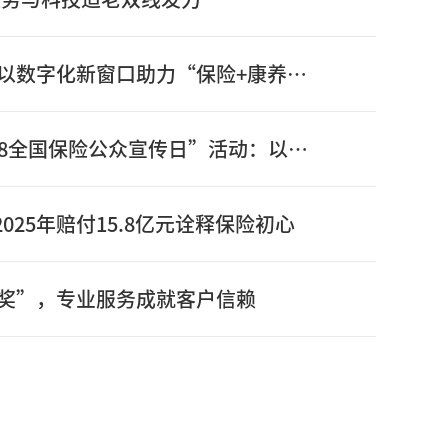
信泰保险新版官网正式上线：以数字化新窗口助力“保险+康养”高质量发展
信泰保险全面启动2026年“7.8全国保险公众宣传日”活动：以奋进姿态书写“十五五”开局之年保险答卷
025年赔付15.8亿元诠释保险初心
奖”，专业服务成就客户信赖