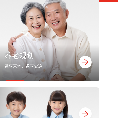
养老规划
进享天地，退享安逸