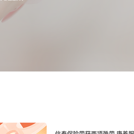
信泰保险荣获两项殊荣 康养