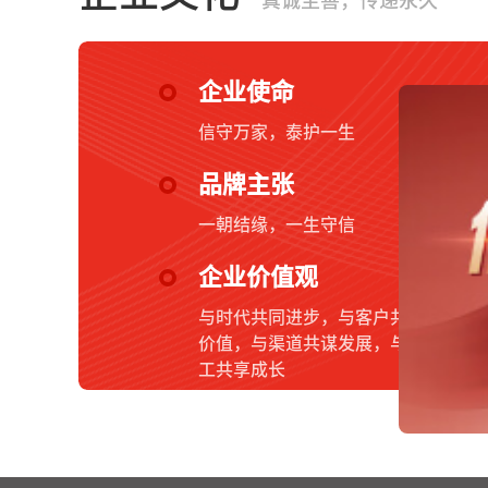
真诚至善，传递永久
企业使命
信守万家，泰护一生
品牌主张
一朝结缘，一生守信
企业价值观
与时代共同进步，与客户共创
价值，与渠道共谋发展，与员
工共享成长