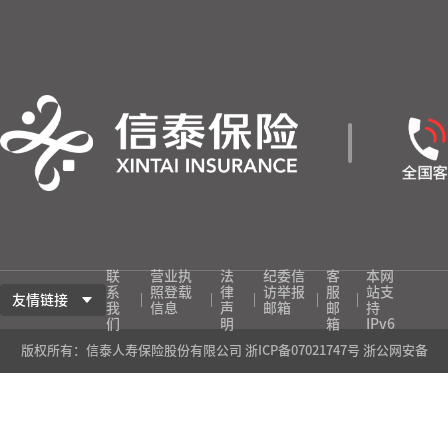
联
营业执
法
纪委信
客
本网
系
照登载
律
访举报
服
站支
友情链接
我
信息
声
邮箱
邮
持
们
明
箱
IPv6
版权所有：信泰人寿保险股份有限公司
浙ICP备07021747号
浙公网安备
33010402003321号