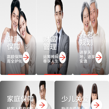
养老
健康
财富
规划
保障
管理
进享天
高额保障
运筹帷幄
地，退享
周全护佑
尊享人生
安逸
家庭保障
少儿关爱
给家人稳稳的幸
助子女稳赢人生