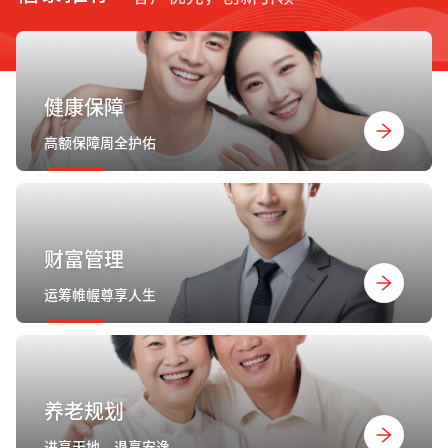
健康保障
高额保障周全护佑
财富管理
运筹帷幄尊享人生
养老规划
进享天地，退享安逸