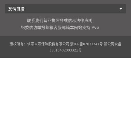
友情链接
联系我们
营业执照登载信息
法律声明
纪委信访举报邮箱
客服邮箱
本网站支持IPv6
版权所有：信泰人寿保险股份有限公司
浙ICP备07021747号
浙公网安备
33010402003321号