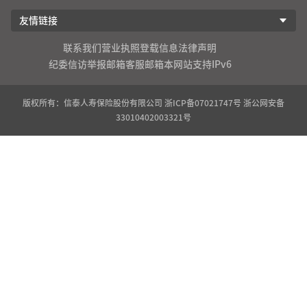
友情链接
联系我们
营业执照登载信息
法律声明
纪委信访举报邮箱
客服邮箱
本网站支持IPv6
版权所有：信泰人寿保险股份有限公司
浙ICP备07021747号
浙公网安备
33010402003321号