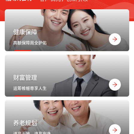
健康保障
高额保障周全护佑
财富管理
运筹帷幄尊享人生
养老规划
进享天地，退享安逸