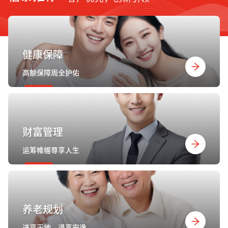
健康保障
高额保障周全护佑
财富管理
运筹帷幄尊享人生
养老规划
进享天地，退享安逸