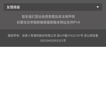
友情链接
联系我们
营业执照登载信息
法律声明
纪委信访举报邮箱
客服邮箱
本网站支持IPv6
版权所有：信泰人寿保险股份有限公司
浙ICP备07021747号
浙公网安备
33010402003321号