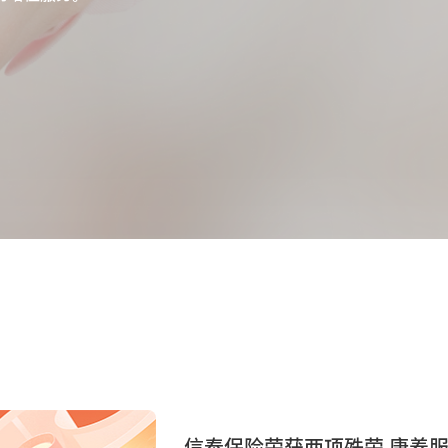
信泰保险荣获两项殊荣 康养