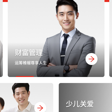
财富管理
运筹帷幄尊享人生
少儿关爱