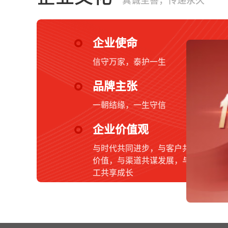
真诚至善，传递永久
企业使命
信守万家，泰护一生
品牌主张
一朝结缘，一生守信
企业价值观
与时代共同进步，与客户共创
价值，与渠道共谋发展，与员
工共享成长