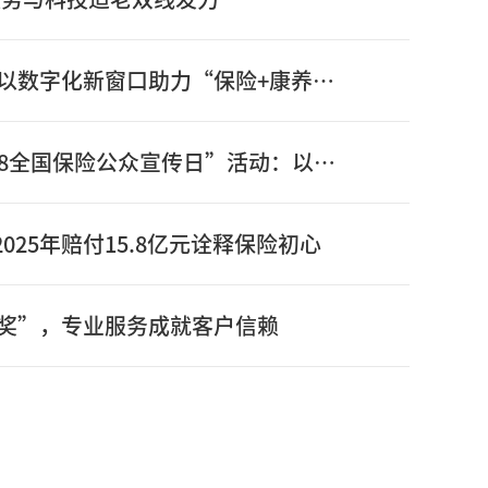
信泰保险新版官网正式上线：以数字化新窗口助力“保险+康养”高质量发展
信泰保险全面启动2026年“7.8全国保险公众宣传日”活动：以奋进姿态书写“十五五”开局之年保险答卷
025年赔付15.8亿元诠释保险初心
奖”，专业服务成就客户信赖