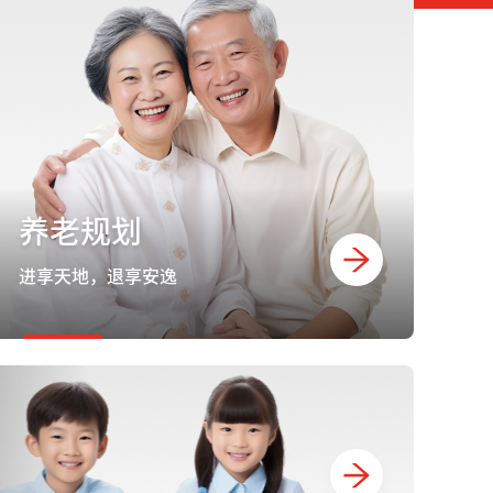
养老规划
进享天地，退享安逸