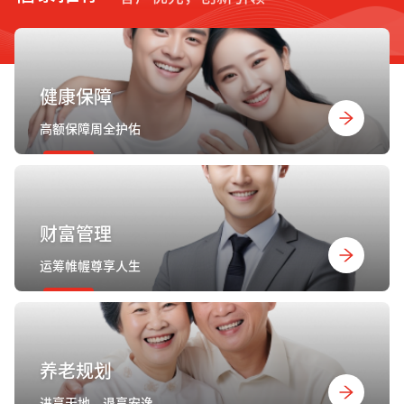
健康保障
高额保障周全护佑
财富管理
运筹帷幄尊享人生
养老规划
进享天地，退享安逸