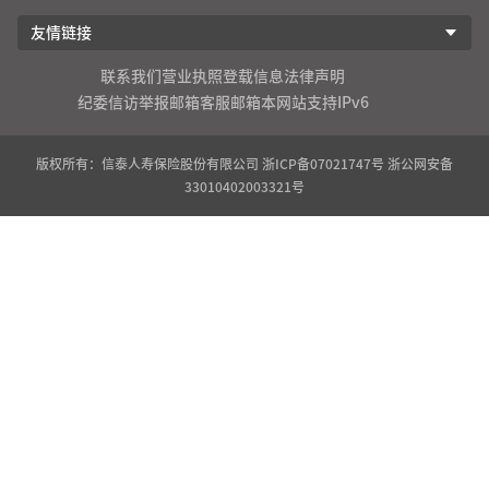
友情链接
联系我们
营业执照登载信息
法律声明
纪委信访举报邮箱
客服邮箱
本网站支持IPv6
版权所有：信泰人寿保险股份有限公司
浙ICP备07021747号
浙公网安备
33010402003321号