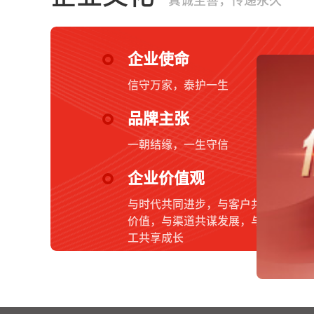
真诚至善，传递永久
企业使命
信守万家，泰护一生
品牌主张
一朝结缘，一生守信
企业价值观
与时代共同进步，与客户共创
价值，与渠道共谋发展，与员
工共享成长