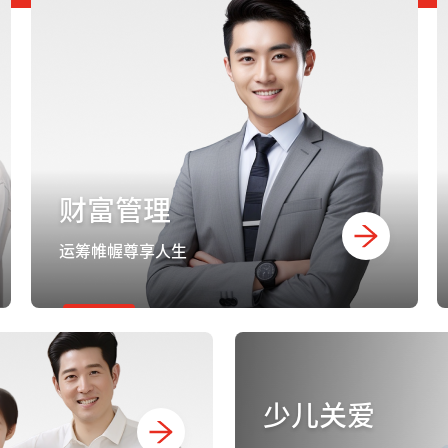
财富管理
运筹帷幄尊享人生
少儿关爱