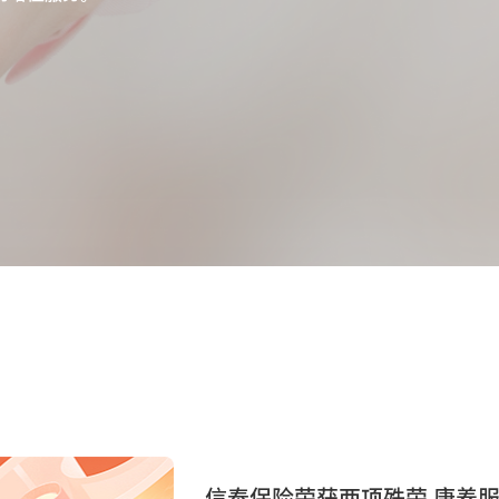
信泰保险荣获两项殊荣 康养