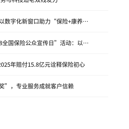
信泰保险新版官网正式上线：以数字化新窗口助力“保险+康养”高质量发展
信泰保险全面启动2026年“7.8全国保险公众宣传日”活动：以奋进姿态书写“十五五”开局之年保险答卷
025年赔付15.8亿元诠释保险初心
奖”，专业服务成就客户信赖