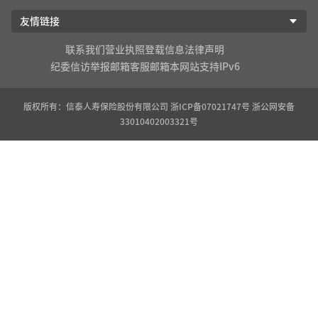
友情链接
联系我们
营业执照登载信息
法律声明
纪委信访举报邮箱
客服邮箱
本网站支持IPv6
版权所有：信泰人寿保险股份有限公司
浙ICP备07021747号
浙公网安备
33010402003321号