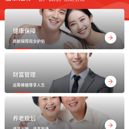
健康保障
高额保障周全护佑
财富管理
运筹帷幄尊享人生
养老规划
进享天地，退享安逸