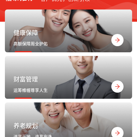
健康保障
高额保障周全护佑
财富管理
运筹帷幄尊享人生
养老规划
进享天地，退享安逸