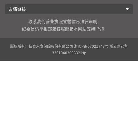
友情链接
联系我们
营业执照登载信息
法律声明
纪委信访举报邮箱
客服邮箱
本网站支持IPv6
版权所有：信泰人寿保险股份有限公司
浙ICP备07021747号
浙公网安备
33010402003321号